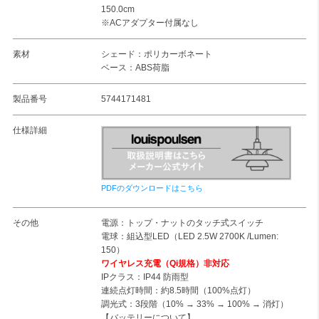
150.0cm
※ACアダプター付属なし
素材
シェード：ポリカーボネート
ベース：ABS荷脂
製品番号
5744171481
仕様詳細
PDFのダウンロードはこちら
その他
電源：トップ・ナットのタッチ式スイッチ
電球：組込型LED（LED 2.5W 2700K /Lumen:
150）
ワイヤレス充電（Qi規格）非対応
IPクラス：IP44 防雨型
連続点灯時間：約8.5時間（100%点灯）
調光式：3段階（10% → 33% → 100% → 消灯）
【バッテリーについて】