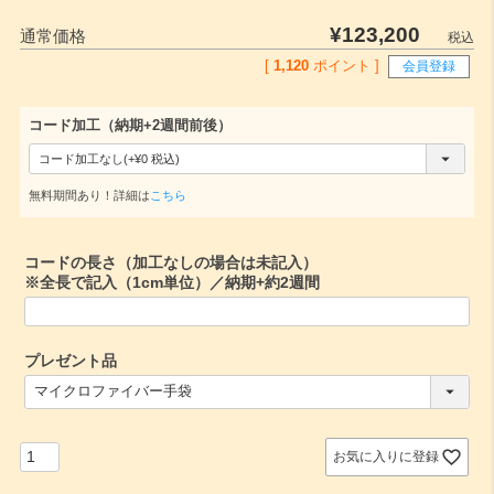
¥
123,200
通常価格
税込
[
1,120
ポイント ]
会員登録
コード加工（納期+2週間前後）
(
必
無料期間あり！詳細は
こちら
須
)
コードの長さ（加工なしの場合は未記入）
※全長で記入（1cm単位）／納期+約2週間
プレゼント品
(
必
須
)
お気に入りに登録