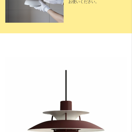
お使いください。
下記に測定した長さなどを入力いただくと全長が算出されます。
※測定した長さは
「cm単位」
でご入力ください。
1cm単位で対応可能
です。
天井高
床から天井までの高さになります。
A：テーブルの高さ（床面からテーブル天板までの長さ）
床からテーブルの天板トップまでの高さになります。一般的なダイニ
ングテーブルの場合は70〜74cmが主流です。
B：テーブル天板から器具の下面（任意）
テーブル天板と器具の間の高さでこちらは任意の寸法となります。ル