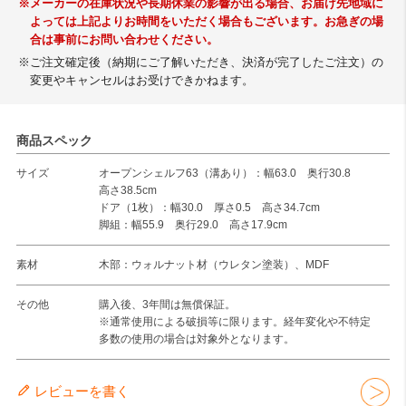
※メーカーの在庫状況や長期休業の影響が出る場合、お届け先地域に
よっては上記よりお時間をいただく場合もございます。お急ぎの場
合は事前にお問い合わせください。
※ご注文確定後（納期にご了解いただき、決済が完了したご注文）の
変更やキャンセルはお受けできかねます。
商品スペック
サイズ
オープンシェルフ63（溝あり）：幅63.0 奥行30.8
高さ38.5cm
ドア（1枚）：幅30.0 厚さ0.5 高さ34.7cm
脚組：幅55.9 奥行29.0 高さ17.9cm
素材
木部：ウォルナット材（ウレタン塗装）、MDF
その他
購入後、3年間は無償保証。
※通常使用による破損等に限ります。経年変化や不特定
多数の使用の場合は対象外となります。
レビューを書く