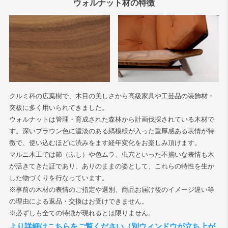
ウォルナット材の特徴
検索
クルミ科の広葉樹で、木目の美しさから高級家具や工芸品の装飾材・
突板に多く用いられてきました。
ウォルナットは管理・育成された森林から計画伐採されている木材で
す。深いブラウン色に濃淡のある縞模様が入った重厚感ある表情が特
徴で、使い込むほどに渋みをます経年変化をお楽しみ頂けます。
マルニ木工では節（ふし）や色ムラ、虫穴といった不揃いな表情も木
が活きてきた証であり、ありのままの姿として、これらの特性を生か
した物づくりを行なっています。
※事前の木材の表情のご指定や選別、商品お届け後のイメージ違い等
の理由による返品・交換はお受けできません。
※必ずしも全ての特徴が現れるとは限りません。
より詳細はこちらをご覧ください（別ウィンドウが立ち上が