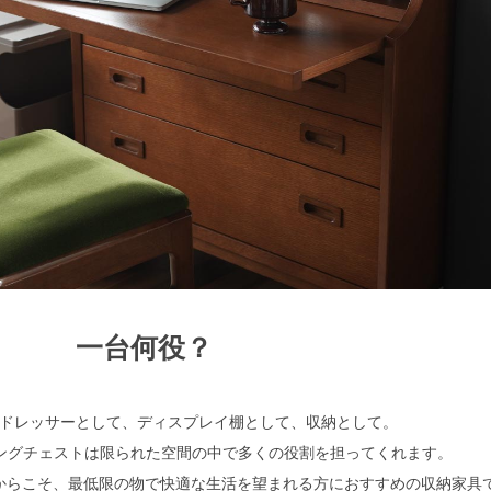
一台何役？
検索
ドレッサーとして、ディスプレイ棚として、収納として。
ィングチェストは限られた空間の中で多くの役割を担ってくれます。
からこそ、最低限の物で快適な生活を望まれる方におすすめの収納家具