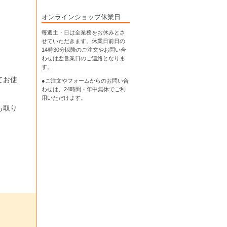
オンラインショップ休業日
毎週土・日は全業務をお休みとさ
せていただきます。休業日前日の
14時30分以降のご注文やお問い合
わせは翌営業日のご連絡となりま
す。
てお使
●ご注文やフォームからのお問い合
わせは、
24時間・年中無休
でご利
用いただけます。
も取り