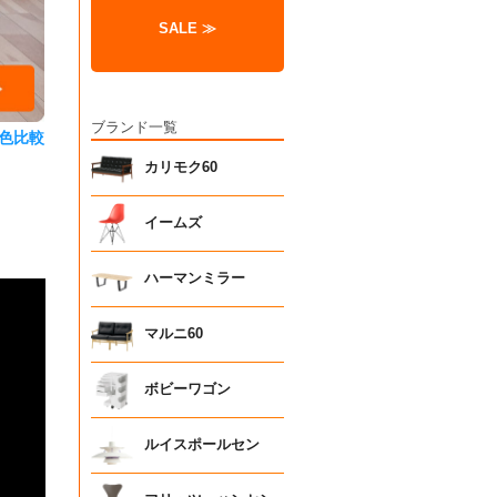
SALE ≫
ブランド一覧
色比較
カリモク60
イームズ
ハーマンミラー
マルニ60
ボビーワゴン
ルイスポールセン