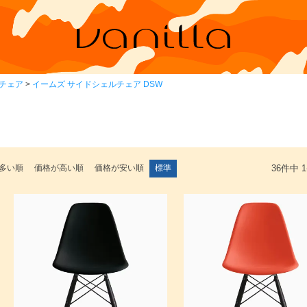
チェア
イームズ サイドシェルチェア DSW
多い順
価格が高い順
価格が安い順
標準
36
件中
1