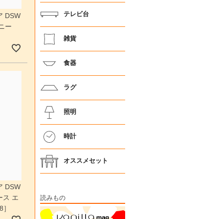
テレビ台
 DSW
ニー
雑貨
食器
ラグ
照明
時計
オススメセット
 DSW
ス エ
読みもの
E8］