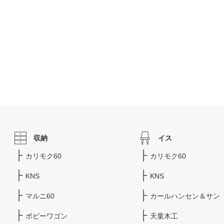
収納
イス
カリモク60
カリモク60
KNS
KNS
マルニ60
カールハンセン＆サン
ボビーワゴン
天童木工