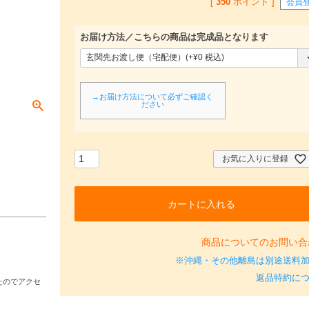
[
350
ポイント ]
会員
お届け方法／こちらの商品は完成品となります
(
必
須
→お届け方法について必ずご確認く
ださい
)
お気に入りに登録
カートに入れる
商品についてのお問い合
※沖縄・その他離島は別途送料
返品特約に
たのでアクセ