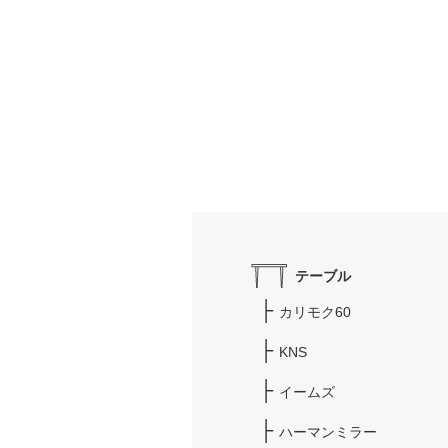
テーブル
カリモク60
KNS
イームズ
ハーマンミラー