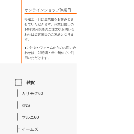
オンラインショップ休業日
毎週土・日は全業務をお休みとさ
せていただきます。休業日前日の
14時30分以降のご注文やお問い合
わせは翌営業日のご連絡となりま
す。
●ご注文やフォームからのお問い合
わせは、
24時間・年中無休
でご利
用いただけます。
雑貨
カリモク60
KNS
マルニ60
イームズ