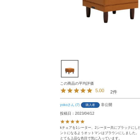
5.00
2
非公開
yoko
7
購入者
投稿日
2023/04/12
kチェアを1シーター、2シーター共にブラックにし
ントになるようオットマンはブラウンにしました。

とても上品な色目で気に入っています。