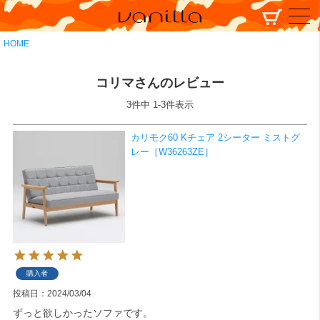
HOME
コリマさんのレビュー
3
件中
1
-
3
件表示
カリモク60 Kチェア 2シーター ミストグ
レー［W36263ZE］
購入者
投稿日
2024/03/04
ずっと欲しかったソファです。
