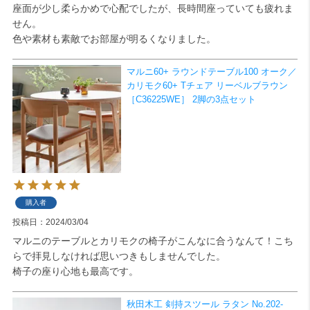
座面が少し柔らかめで心配でしたが、長時間座っていても疲れま
せん。

検索
色や素材も素敵でお部屋が明るくなりました。
マルニ60+ ラウンドテーブル100 オーク／
カリモク60+ Tチェア リーベルブラウン
［C36225WE］ 2脚の3点セット
購入者
投稿日
2024/03/04
マルニのテーブルとカリモクの椅子がこんなに合うなんて！こち
らで拝見しなければ思いつきもしませんでした。

椅子の座り心地も最高です。
秋田木工 剣持スツール ラタン No.202-