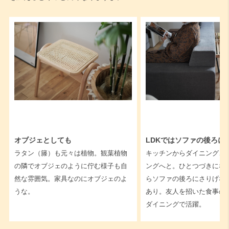
オブジェとしても
LDKではソファの後ろに
ラタン（籐）も元々は植物。観葉植物
キッチンからダイニング、
の隣でオブジェのように佇む様子も自
ングへと。ひとつづきになっ
然な雰囲気。家具なのにオブジェのよ
らソファの後ろにさりげな
うな。
あり。友人を招いた食事の
ダイニングで活躍。