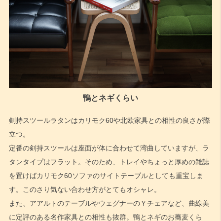
鴨とネギくらい
剣持スツールラタンはカリモク60や北欧家具との相性の良さが際
立つ。
定番の剣持スツールは座面が体に合わせて湾曲していますが、ラ
タンタイプはフラット。そのため、トレイやちょっと厚めの雑誌
を置けばカリモク60ソファのサイトテーブルとしても重宝しま
す。このさり気ない合わせ方がとてもオシャレ。
また、アアルトのテーブルやウェグナーのＹチェアなど、曲線美
に定評のある名作家具との相性も抜群。鴨とネギのお蕎麦くら