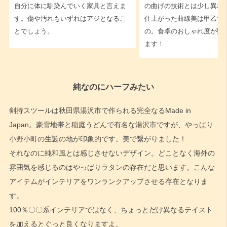
自分に体に馴染んでいく家具と言えま
の曲げの技術とは少し異な
す。傷や汚れもいずれはアジとなるこ
仕上がった曲線美は甲乙つ
とでしょう。
の。食卓のおしゃれ度が数
ます！
純なのにハーフみたい
剣持スツールは秋田県湯沢市で作られる完全なるMade in
Japan。豪雪地帯と稲庭うどんで有名な湯沢市ですが、やっぱり
小野小町の生誕の地が印象的です。美で繋がりました！
それなのに純和風とは感じさせないデザイン。どことなく海外の
雰囲気を感じるのはやっぱりラタンの存在だと思います。こんな
アイテムがインテリアをワンランクアップさせる存在となりま
す。
100％〇〇系インテリアではなく、ちょっとだけ異なるテイスト
を加えるとぐっと良くなりますよ。