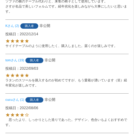
ソファの横のテーブル代わりと、来客の椅子として使用しています。

さすが名品で美しいフォルムです。経年劣化を楽しみながら大事にしたいと思いま
す。
非公開
K
2
購入者
投稿日
2022/12/14
サイドテーブルのように使用したく、購入しました。届くのが楽しみです。
非公開
tom
19
購入者
投稿日
2022/09/03
ラタンのスツールを購入するのが初めてですが、もう愛着が湧いています（笑）経
年変化が楽しみです。
非公開
cucu
1
購入者
投稿日
2022/08/06
　思ったより、しっかりとした造りであった。デザイン、色合いもよくおすすめで
す。