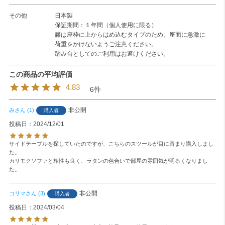
その他
日本製
保証期間：１年間（個人使用に限る）
籐は座枠に上からはめ込むタイプのため、座面に急激に
荷重をかけないようご注意ください。
踏み台としてのご利用はお避けください。
4.83
6
非公開
み
1
購入者
投稿日
2024/12/01
サイドテーブルを探していたのですが、こちらのスツールが目に留まり購入しまし
た。

カリモクソファと相性も良く、ラタンの色合いで部屋の雰囲気が明るくなりまし
た。
非公開
コリマ
3
購入者
投稿日
2024/03/04