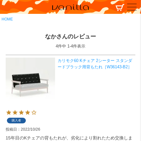
HOME
なかさんのレビュー
4
件中
1
-
4
件表示
カリモク60 Kチェア 2シーター スタンダ
ードブラック用背もたれ［W36143-B2］
購入者
投稿日
2022/10/26
15年目のKチェアの背もたれが、劣化により割れたため交換しま