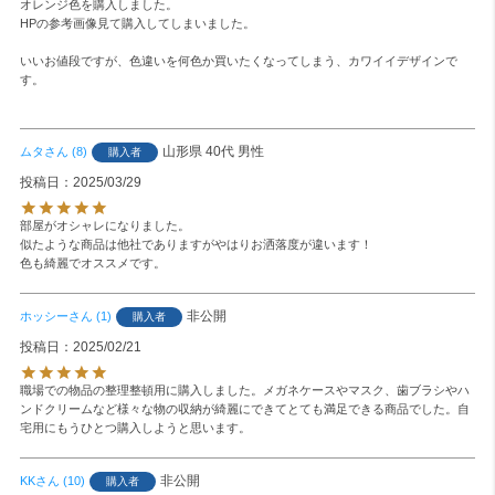
オレンジ色を購入しました。

HPの参考画像見て購入してしまいました。

いいお値段ですが、色違いを何色か買いたくなってしまう、カワイイデザインで
す。

山形県
40代
男性
ムタ
8
購入者
投稿日
2025/03/29
部屋がオシャレになりました。

似たような商品は他社でありますがやはりお洒落度が違います！

色も綺麗でオススメです。
非公開
ホッシー
1
購入者
投稿日
2025/02/21
職場での物品の整理整頓用に購入しました。メガネケースやマスク、歯ブラシやハ
ンドクリームなど様々な物の収納が綺麗にできてとても満足できる商品でした。自
宅用にもうひとつ購入しようと思います。
非公開
KK
10
購入者