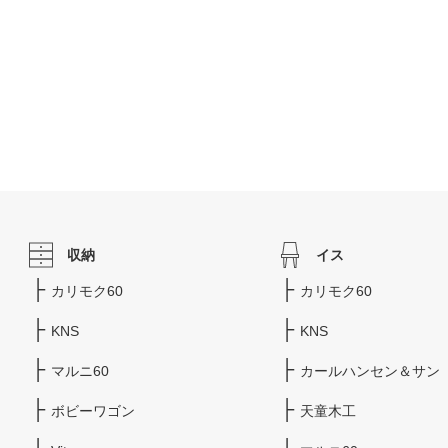
収納
イス
カリモク60
カリモク60
KNS
KNS
マルニ60
カールハンセン＆サン
ボビーワゴン
天童木工