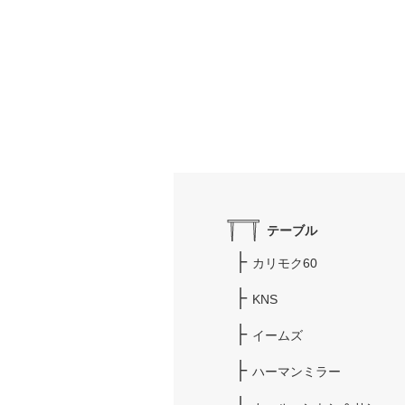
テーブル
カリモク60
KNS
イームズ
ハーマンミラー