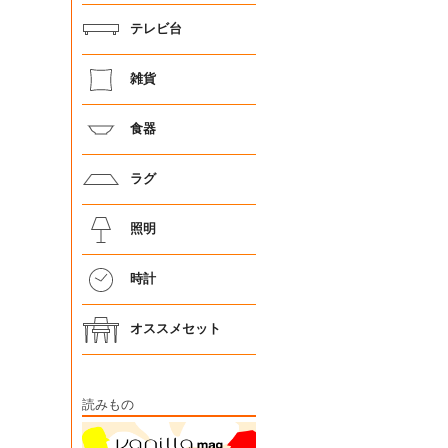
テレビ台
雑貨
食器
ラグ
照明
時計
オススメセット
読みもの