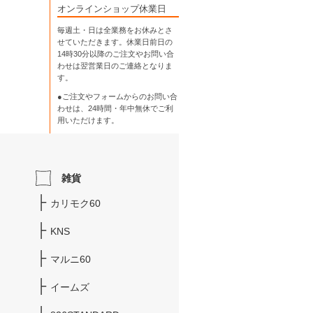
オンラインショップ休業日
毎週土・日は全業務をお休みとさ
せていただきます。休業日前日の
14時30分以降のご注文やお問い合
わせは翌営業日のご連絡となりま
す。
●ご注文やフォームからのお問い合
わせは、
24時間・年中無休
でご利
用いただけます。
雑貨
カリモク60
KNS
マルニ60
イームズ