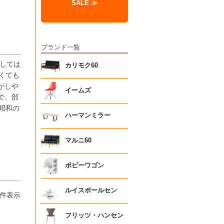
SALE ≫
ブランド一覧
としては
カリモク60
くても
がしや
イームズ
で、部
昭和の
ハーマンミラー
マルニ60
ボビーワゴン
ルイスポールセン
件表示
フリッツ・ハンセン