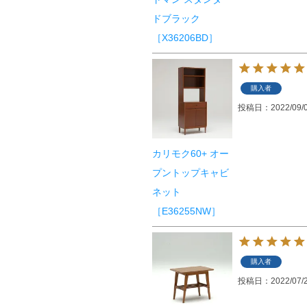
ドブラック
［X36206BD］
購入者
投稿日
2022/09/
カリモク60+ オー
プントップキャビ
ネット
［E36255NW］
購入者
投稿日
2022/07/