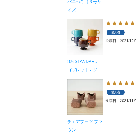
バニべこ（３号サ
イズ）
購入者
投稿日
2021/12/
826STANDARD
ゴブレットマグ
購入者
投稿日
2021/11/
チェアブーツ ブラ
ウン