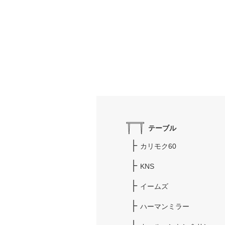
テーブル
カリモク60
KNS
イームズ
ハーマンミラー