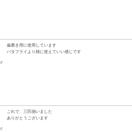
歯磨き用に使用しています

バタフライより雑に使えていい感じです
07
検索
これで、三匹揃いました

ありがとうございます
07