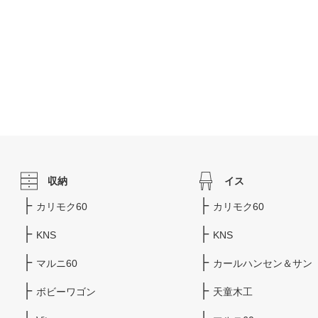
収納
イス
カリモク60
カリモク60
KNS
KNS
マルニ60
カールハンセン＆サン
ボビーワゴン
天童木工