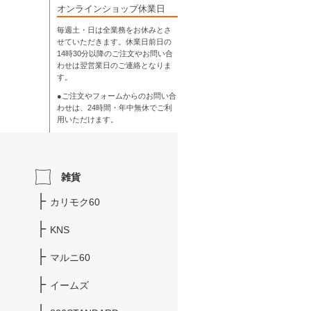
オンラインショップ休業日
毎週土・日は全業務をお休みとさ
せていただきます。休業日前日の
14時30分以降のご注文やお問い合
わせは翌営業日のご連絡となりま
す。
●ご注文やフォームからのお問い合
わせは、
24時間・年中無休
でご利
用いただけます。
雑貨
カリモク60
KNS
マルニ60
イームズ