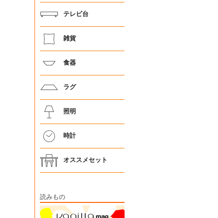
テレビ台
雑貨
食器
ラグ
照明
時計
オススメセット
読みもの