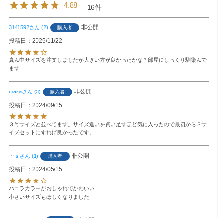
4.88
16
非公開
3141592
2
購入者
投稿日
2025/11/22
真ん中サイズを注文しましたが大きい方が良かったかな？部屋にしっくり馴染んで
ます
非公開
masa
3
購入者
投稿日
2024/09/15
３号サイズと並べてます。サイズ違いを買い足すほど気に入ったので最初から３サ
イズセットにすれば良かったです。
非公開
ｒｓ
1
購入者
投稿日
2024/05/15
バニラカラーがおしゃれでかわいい

小さいサイズもほしくなりました