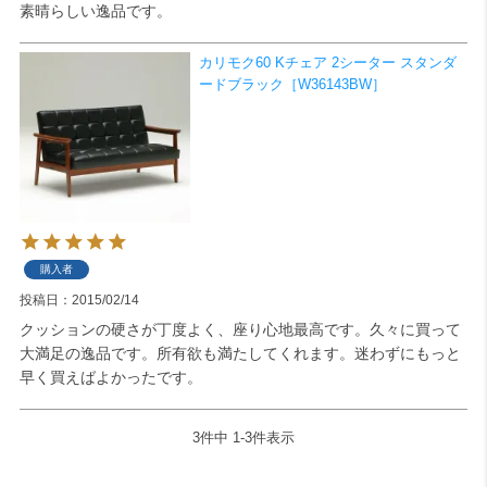
素晴らしい逸品です。
カリモク60 Kチェア 2シーター スタンダ
ードブラック［W36143BW］
購入者
投稿日
2015/02/14
クッションの硬さが丁度よく、座り心地最高です。久々に買って
大満足の逸品です。所有欲も満たしてくれます。迷わずにもっと
早く買えばよかったです。
3
件中
1
-
3
件表示