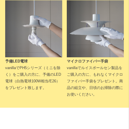
下記に測定した長さなどを入力いただくと全長が算出されます。
予備LED電球
マイクロファイバー手袋
※測定した長さは
「cm単位」
でご入力ください。
1cm単位で対応可能
vanillaでPH5シリーズ（ミニを除
vanillaでルイスポールセン製品を
です。
く）をご購入の方に、予備のLED
ご購入の方に、もれなくマイクロ
電球（白熱電球100W相当/E26）
ファイバー手袋をプレゼント。商
天井高
をプレゼント致します。
品の組立や、日頃のお掃除の際に
お使いください。
床から天井までの高さになります。
A：テーブルの高さ（床面からテーブル天板までの長さ）
床からテーブルの天板トップまでの高さになります。一般的なダイニ