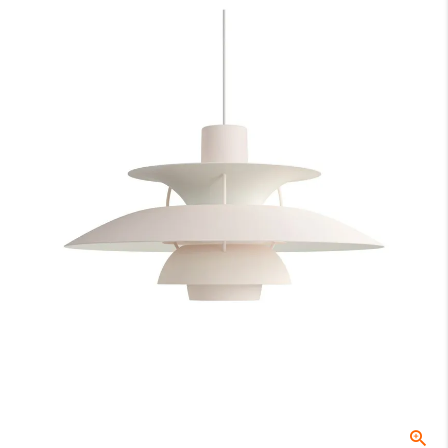
ングテーブルの場合は70〜74cmが主流です。
B：テーブル天板から器具の下面（任意）
テーブル天板と器具の間の高さでこちらは任意の寸法となります。ル
イスポールセンでは、テーブル上の照度や、視界に入る照明器具が美
しく見える位置等を考慮し、60〜70cmを推奨しております。
C：受け側のボディ高さ
角型引掛シーリングやダクトレールなどの取付側のパーツの高さにな
ります。
全長
0
ご注文時はこちらの数値をご記入ください。