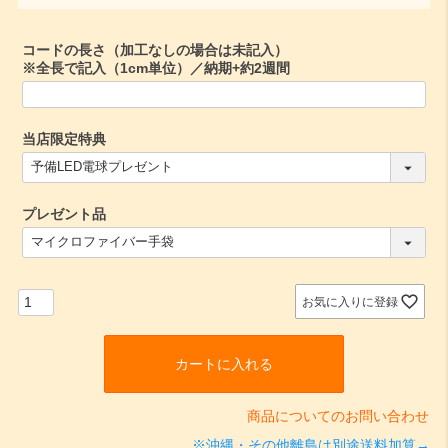
須
)
コードの長さ（加工なしの場合は未記入）
※全長で記入（1cm単位）／納期+約2週間
当店限定特典
(
必
須
プレゼント品
)
(
必
須
)
お気に入りに登録
カートに入れる
商品についてのお問い合わせ
※沖縄・その他離島は別途送料加算→