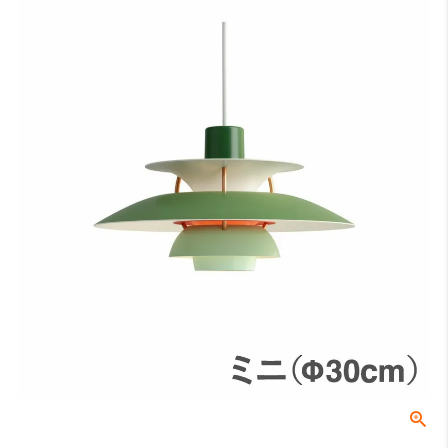
床から天井までの高さになります。
A：テーブルの高さ（床面からテーブル天板までの長さ）
床からテーブルの天板トップまでの高さになります。一般的なダイニ
ングテーブルの場合は70〜74cmが主流です。
B：テーブル天板から器具の下面（任意）
テーブル天板と器具の間の高さでこちらは任意の寸法となります。ル
イスポールセンでは、テーブル上の照度や、視界に入る照明器具が美
しく見える位置等を考慮し、60〜70cmを推奨しております。
C：受け側のボディ高さ
角型引掛シーリングやダクトレールなどの取付側のパーツの高さにな
ります。