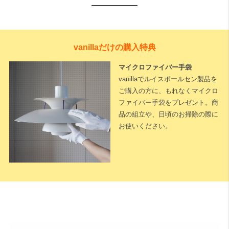
vanillaだけの購入特典
マイクロファイバー手袋
vanillaでルイスポールセン製品を
ご購入の方に、もれなくマイクロ
ファイバー手袋をプレゼント。商
品の組立や、日頃のお掃除の際に
お使いください。
下記に測定した長さなどを入力いただくと全長が算出されます。
※測定した長さは
「cm単位」
でご入力ください。
1cm単位で対応可能
です。
天井高