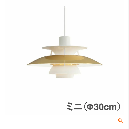
床から天井までの高さになります。
A：テーブルの高さ（床面からテーブル天板までの長さ）
床からテーブルの天板トップまでの高さになります。一般的なダイニ
ングテーブルの場合は70〜74cmが主流です。
B：テーブル天板から器具の下面（任意）
テーブル天板と器具の間の高さでこちらは任意の寸法となります。ル
イスポールセンでは、テーブル上の照度や、視界に入る照明器具が美
しく見える位置等を考慮し、60〜70cmを推奨しております。
C：受け側のボディ高さ
角型引掛シーリングやダクトレールなどの取付側のパーツの高さにな
ります。