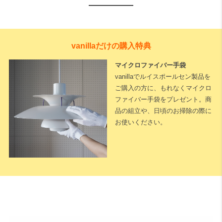
vanillaだけの購入特典
マイクロファイバー手袋
vanillaでルイスポールセン製品を
ご購入の方に、もれなくマイクロ
ファイバー手袋をプレゼント。商
品の組立や、日頃のお掃除の際に
お使いください。
下記に測定した長さなどを入力いただくと全長が算出されます。
※測定した長さは
「cm単位」
でご入力ください。
1cm単位で対応可能
です。
天井高