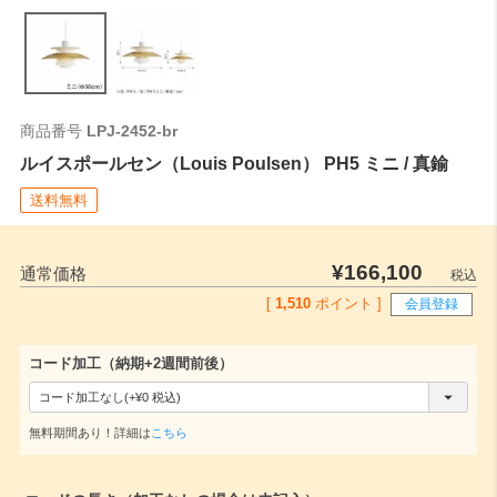
全長
0
ご注文時はこちらの数値をご記入ください。
商品番号
LPJ-2452-br
ルイスポールセン（Louis Poulsen） PH5 ミニ / 真鍮
送料無料
¥
166,100
通常価格
税込
[
1,510
ポイント ]
会員登録
コード加工（納期+2週間前後）
(
必
無料期間あり！詳細は
こちら
須
)