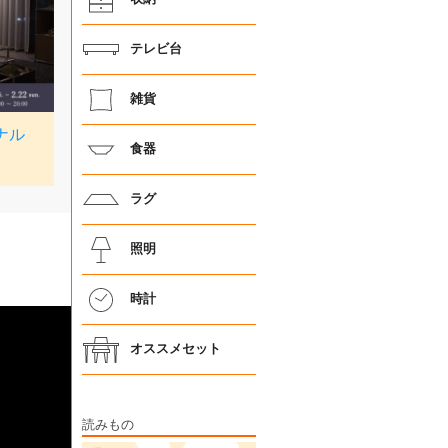
テレビ台
雑貨
食器
ラグ
照明
時計
オススメセット
読みもの