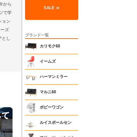
年から
SALE ≫
ジで学
ション
リーズ
ブランド一覧
アとし
カリモク60
イームズ
ハーマンミラー
マルニ60
ボビーワゴン
ルイスポールセン