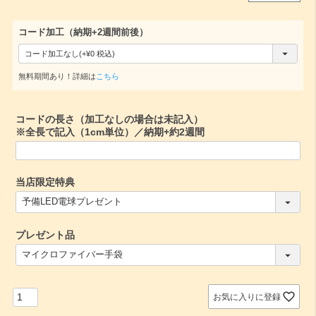
コード加工（納期+2週間前後）
(
必
無料期間あり！詳細は
こちら
須
)
コードの長さ（加工なしの場合は未記入）
※全長で記入（1cm単位）／納期+約2週間
当店限定特典
(
必
須
プレゼント品
)
(
必
須
)
お気に入りに登録