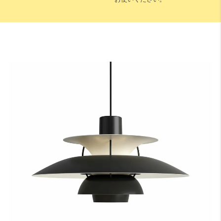
床から天井までの高さになります。
A：テーブルの高さ（床面からテーブル天板までの長さ）
床からテーブルの天板トップまでの高さになります。一般的なダイニ
ングテーブルの場合は70〜74cmが主流です。
B：テーブル天板から器具の下面（任意）
テーブル天板と器具の間の高さでこちらは任意の寸法となります。ル
イスポールセンでは、テーブル上の照度や、視界に入る照明器具が美
しく見える位置等を考慮し、60〜70cmを推奨しております。
C：受け側のボディ高さ
角型引掛シーリングやダクトレールなどの取付側のパーツの高さにな
ります。