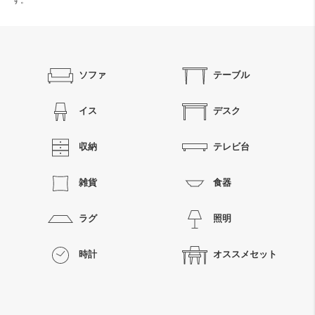
す。
ソファ
テーブル
イス
デスク
収納
テレビ台
雑貨
食器
ラグ
照明
時計
オススメセット