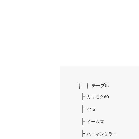
テーブル
カリモク60
KNS
イームズ
ハーマンミラー