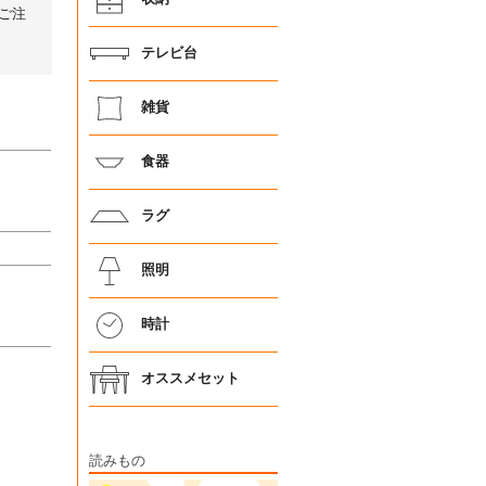
ご注
テレビ台
雑貨
食器
ラグ
照明
時計
オススメセット
読みもの