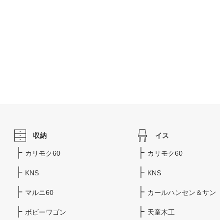
収納
イス
カリモク60
カリモク60
KNS
KNS
マルニ60
カールハンセン＆サン
ボビーワゴン
天童木工