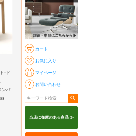
カート
お気に入り
マイページ
ト･ド
､
お問い合わせ
メンバ
ss
当店に在庫のある商品 ≫