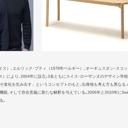
イス）､エルリック･プティ（1978年ベルギー）､オーギュスタン･スコッ
ス）により､2004年に設立｡3名ともにスイス･ローザンヌのデザイン学校
突こそ進化を生み出す」というコンセプトのもと､出身地も考え方も異なる
能､そして存在意義に新たな解釈を与えている｡2006年と2010年にSwi
検索
いる｡