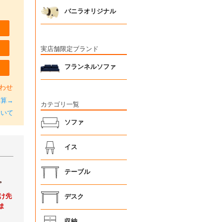
バニラオリジナル
実店舗限定ブランド
フランネルソファ
わせ
加算→
カテゴリ一覧
ついて
ソファ
イス
テーブル
。
け先
デスク
ま
収納