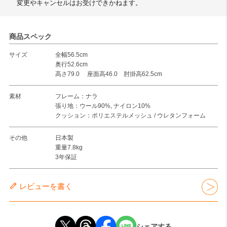
変更やキャンセルはお受けできかねます。
商品スペック
サイズ
全幅56.5cm
奥行52.6cm
高さ79.0 座面高46.0 肘掛高62.5cm
素材
フレーム：ナラ
張り地：ウール90%, ナイロン10%
クッション：ポリエステルメッシュ / ウレタンフォーム
その他
日本製
重量7.8kg
3年保証
レビューを書く
シェアする