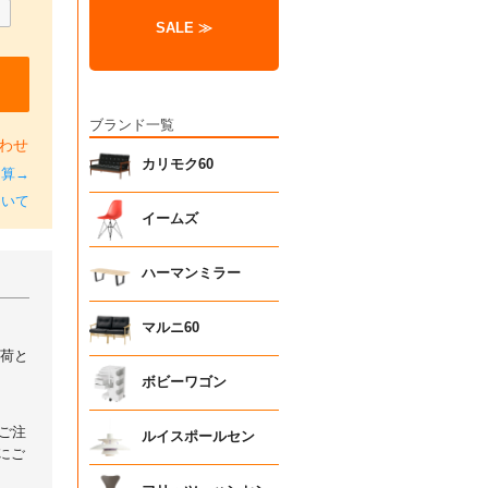
SALE ≫
ブランド一覧
わせ
カリモク60
加算→
ついて
イームズ
ハーマンミラー
マルニ60
出荷と
ボビーワゴン
ご注
ルイスポールセン
にご