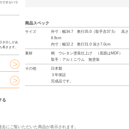
のですがバラ
商品スペック
サイズ
外寸：幅34.7 奥行35.0（取手含37.5） 高さ
8.8cm
引き出しがあ
内寸：幅32.2 奥行31.0 深さ7.0cm
ち着きます。
素材
桐 ウレタン塗装仕上げ （底面はMDF）
取手：アルミニウム 無塗装
その他
日本製
３年保証
完成品です。
する
過去にご覧いただいた商品が表示されます。