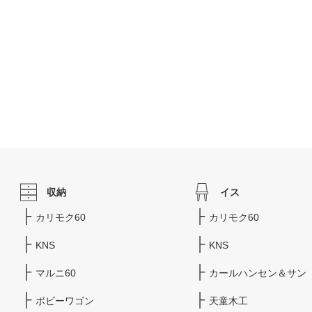
収納
イス
カリモク60
カリモク60
KNS
KNS
マルニ60
カールハンセン＆サン
ボビーワゴン
天童木工