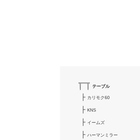
テーブル
カリモク60
KNS
イームズ
ハーマンミラー