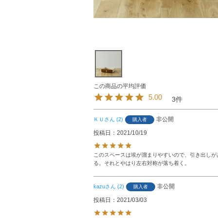
5.00
3
非公開
ＫＵ
2
購入者
投稿日
2021/10/19
このスペースは埃が溜まりやすいので、引き出しが
る。それとやはり左右対称が落ち着く。
非公開
kazu
2
購入者
投稿日
2021/03/03