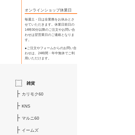
オンラインショップ休業日
毎週土・日は全業務をお休みとさ
せていただきます。休業日前日の
14時30分以降のご注文やお問い合
わせは翌営業日のご連絡となりま
す。
●ご注文やフォームからのお問い合
わせは、
24時間・年中無休
でご利
用いただけます。
雑貨
カリモク60
KNS
マルニ60
イームズ