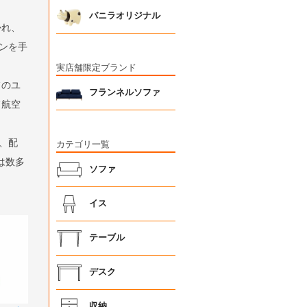
バニラオリジナル
かれ、
ンを手
実店舗限定ブランド
フのユ
フランネルソファ
フ航空
、配
カテゴリ一覧
は数多
ソファ
イス
テーブル
デスク
収納