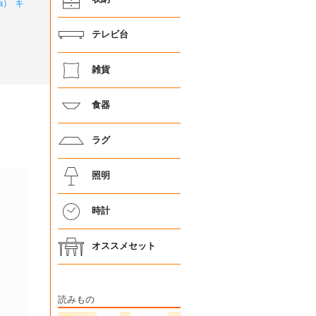
a） キ
テレビ台
雑貨
食器
ラグ
照明
時計
オススメセット
読みもの