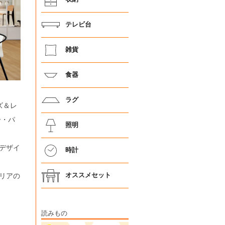
テレビ台
雑貨
食器
ラグ
ズ＆レ
ー・パ
照明
デザイ
時計
リアの
オススメセット
読みもの