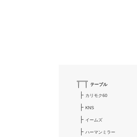
テーブル
カリモク60
KNS
イームズ
ハーマンミラー