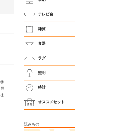
テレビ台
雑貨
食器
タ
ラグ
照明
、稼
時計
に届
いま
オススメセット
読みもの