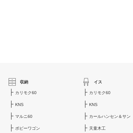
収納
イス
カリモク60
カリモク60
KNS
KNS
マルニ60
カールハンセン＆サン
ボビーワゴン
天童木工