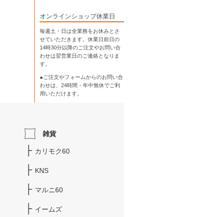
オンラインショップ休業日
毎週土・日は全業務をお休みとさ
せていただきます。休業日前日の
14時30分以降のご注文やお問い合
わせは翌営業日のご連絡となりま
す。
●ご注文やフォームからのお問い合
わせは、
24時間・年中無休
でご利
用いただけます。
雑貨
カリモク60
KNS
マルニ60
イームズ