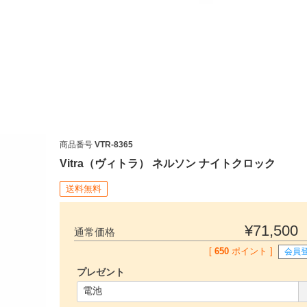
商品番号
VTR-8365
Vitra（ヴィトラ） ネルソン ナイトクロック
送料無料
¥
71,500
通常価格
[
650
ポイント ]
会員
プレゼント
(
必