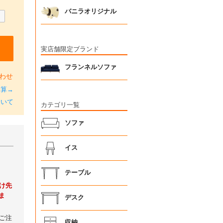
バニラオリジナル
実店舗限定ブランド
フランネルソファ
わせ
加算→
ついて
カテゴリ一覧
ソファ
イス
テーブル
け先
ま
デスク
ご注
収納