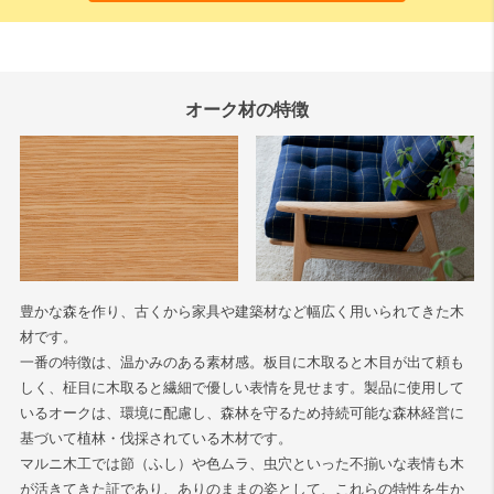
オーク材の特徴
豊かな森を作り、古くから家具や建築材など幅広く用いられてきた木
材です。
一番の特徴は、温かみのある素材感。板目に木取ると木目が出て頼も
しく、柾目に木取ると繊細で優しい表情を見せます。製品に使用して
いるオークは、環境に配慮し、森林を守るため持続可能な森林経営に
基づいて植林・伐採されている木材です。
マルニ木工では節（ふし）や色ムラ、虫穴といった不揃いな表情も木
が活きてきた証であり、ありのままの姿として、これらの特性を生か