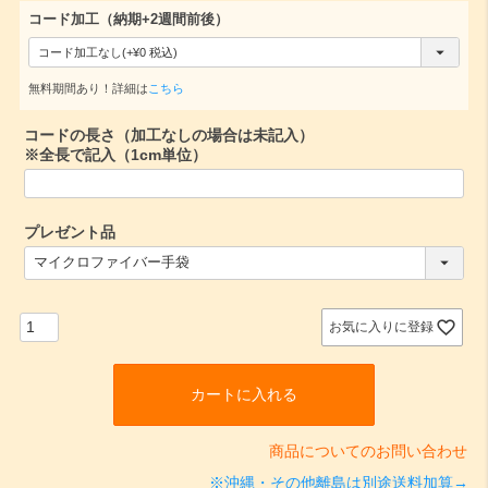
コード加工（納期+2週間前後）
(
必
無料期間あり！詳細は
こちら
須
コードの長さ（加工なしの場合は未記入）
)
※全長で記入（1cm単位）
プレゼント品
(
必
須
)
お気に入りに登録
カートに入れる
商品についてのお問い合わせ
※沖縄・その他離島は別途送料加算→