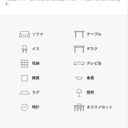
す。
ソファ
テーブル
イス
デスク
収納
テレビ台
雑貨
食器
ラグ
照明
時計
オススメセット