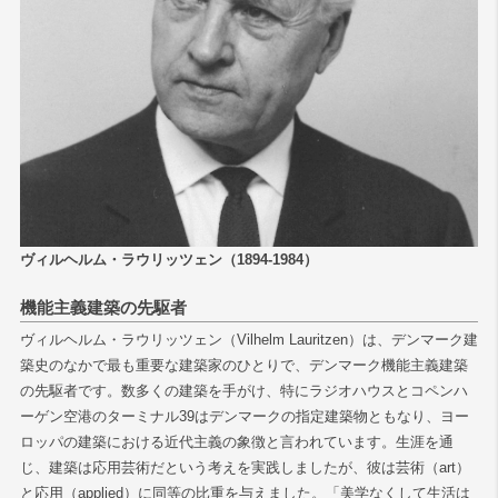
ヴィルヘルム・ラウリッツェン（1894-1984）
機能主義建築の先駆者
ヴィルヘルム・ラウリッツェン（Vilhelm Lauritzen）は、デンマーク建
築史のなかで最も重要な建築家のひとりで、デンマーク機能主義建築
の先駆者です。数多くの建築を手がけ、特にラジオハウスとコペンハ
ーゲン空港のターミナル39はデンマークの指定建築物ともなり、ヨー
ロッパの建築における近代主義の象徴と言われています。生涯を通
じ、建築は応用芸術だという考えを実践しましたが、彼は芸術（art）
と応用（applied）に同等の比重を与えました。「美学なくして生活は