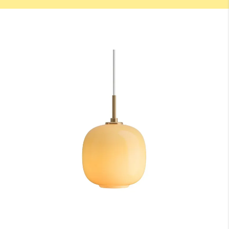
※測定した長さは
「cm単位」
でご入力ください。
1cm単位で対応可能
です。
天井高
床から天井までの高さになります。
A：テーブルの高さ（床面からテーブル天板までの長さ）
床からテーブルの天板トップまでの高さになります。一般的なダイニ
ングテーブルの場合は70〜74cmが主流です。
B：テーブル天板から器具の下面（任意）
テーブル天板と器具の間の高さでこちらは任意の寸法となります。ル
イスポールセンでは、テーブル上の照度や、視界に入る照明器具が美
しく見える位置等を考慮し、60〜70cmを推奨しております。
C：受け側のボディ高さ