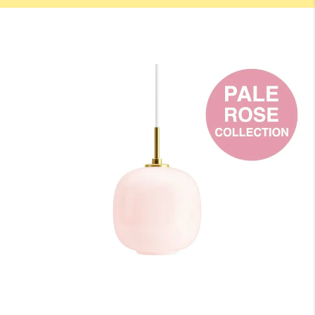
です。
天井高
床から天井までの高さになります。
A：テーブルの高さ（床面からテーブル天板までの長さ）
床からテーブルの天板トップまでの高さになります。一般的なダイニ
ングテーブルの場合は70〜74cmが主流です。
B：テーブル天板から器具の下面（任意）
テーブル天板と器具の間の高さでこちらは任意の寸法となります。ル
イスポールセンでは、テーブル上の照度や、視界に入る照明器具が美
しく見える位置等を考慮し、60〜70cmを推奨しております。
C：受け側のボディ高さ