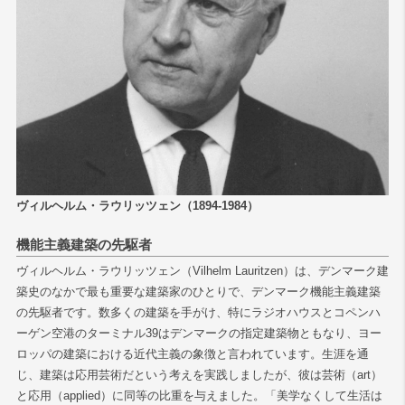
ヴィルヘルム・ラウリッツェン（1894-1984）
機能主義建築の先駆者
ヴィルヘルム・ラウリッツェン（Vilhelm Lauritzen）は、デンマーク建
築史のなかで最も重要な建築家のひとりで、デンマーク機能主義建築
の先駆者です。数多くの建築を手がけ、特にラジオハウスとコペンハ
ーゲン空港のターミナル39はデンマークの指定建築物ともなり、ヨー
ロッパの建築における近代主義の象徴と言われています。生涯を通
じ、建築は応用芸術だという考えを実践しましたが、彼は芸術（art）
と応用（applied）に同等の比重を与えました。「美学なくして生活は