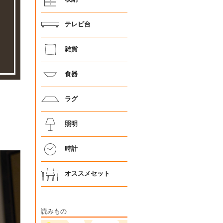
テレビ台
雑貨
食器
ラグ
照明
時計
オススメセット
読みもの