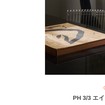
《
PH 3/3