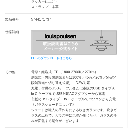
ラッカー仕上げ）
ストラップ：本革
製品番号
5744171737
仕様詳細
PDFのダウンロードはこちら
その他
電球：組込式LED（1800-2700K／270lm）
調光式（無段階調光または100%／45%／20%／5%の4
段階調光の切り替え式能）・D2W対応
充電：付属のUSBケーブルまたは市販のUSB タイプ A
to C ケーブルでUSB対応ACアダプターから充電
市販のUSB タイプ C to C ケーブルでパソコンから充電
《ガラスシェードについて》
シェードは職人の手作りによる吹きガラスです。吹きガ
ラスの工程で、ガラス中に気泡が生じたり、ガラスの厚
みが変化する場合がございます。