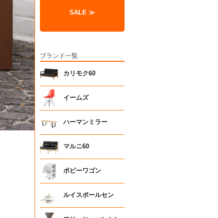
SALE ≫
ブランド一覧
カリモク60
イームズ
ハーマンミラー
マルニ60
ボビーワゴン
ルイスポールセン