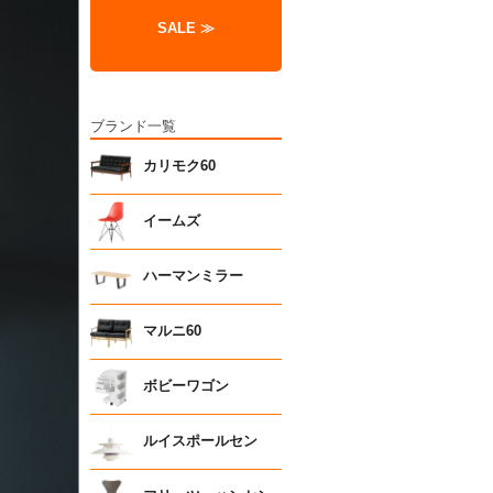
SALE ≫
ブランド一覧
カリモク60
イームズ
ハーマンミラー
マルニ60
ボビーワゴン
ルイスポールセン