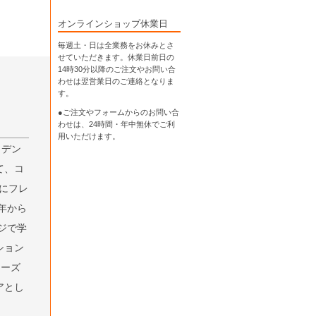
オンラインショップ休業日
毎週土・日は全業務をお休みとさ
せていただきます。休業日前日の
14時30分以降のご注文やお問い合
わせは翌営業日のご連絡となりま
す。
●ご注文やフォームからのお問い合
わせは、
24時間・年中無休
でご利
用いただけます。
、デン
て、コ
年にフレ
年から
ジで学
ション
リーズ
アとし