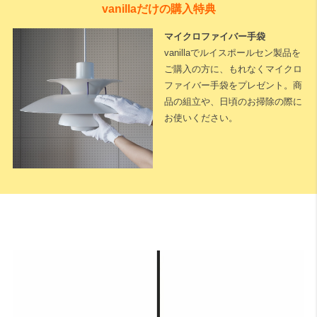
vanillaだけの購入特典
マイクロファイバー手袋
vanillaでルイスポールセン製品を
ご購入の方に、もれなくマイクロ
ファイバー手袋をプレゼント。商
品の組立や、日頃のお掃除の際に
お使いください。
下記に測定した長さなどを入力いただくと全長が算出されます。
※測定した長さは
「cm単位」
でご入力ください。
1cm単位で対応可能
です。
天井高
床から天井までの高さになります。
A：テーブルの高さ（床面からテーブル天板までの長さ）