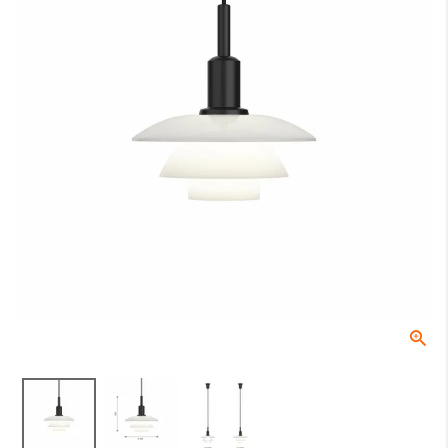
床からテーブルの天板トップまでの高さになります。一般的なダイニ
ングテーブルの場合は70〜74cmが主流です。
B：テーブル天板から器具の下面（任意）
テーブル天板と器具の間の高さでこちらは任意の寸法となります。ル
イスポールセンでは、テーブル上の照度や、視界に入る照明器具が美
しく見える位置等を考慮し、60〜70cmを推奨しております。
C：受け側のボディ高さ
角型引掛シーリングやダクトレールなどの取付側のパーツの高さにな
ります。
全長
0