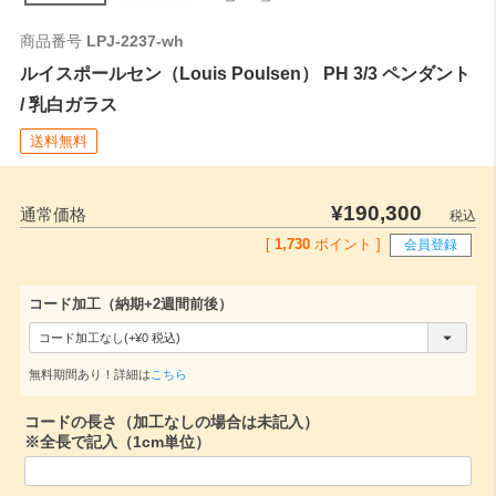
ご注文時はこちらの数値をご記入ください。
商品番号
LPJ-2237-wh
ルイスポールセン（Louis Poulsen） PH 3/3 ペンダント
/ 乳白ガラス
送料無料
¥
190,300
通常価格
税込
[
1,730
ポイント ]
会員登録
コード加工（納期+2週間前後）
(
必
無料期間あり！詳細は
こちら
須
コードの長さ（加工なしの場合は未記入）
)
※全長で記入（1cm単位）