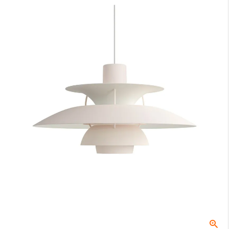
ングテーブルの場合は70〜74cmが主流です。
B：テーブル天板から器具の下面（任意）
テーブル天板と器具の間の高さでこちらは任意の寸法となります。ル
イスポールセンでは、テーブル上の照度や、視界に入る照明器具が美
しく見える位置等を考慮し、60〜70cmを推奨しております。
C：受け側のボディ高さ
角型引掛シーリングやダクトレールなどの取付側のパーツの高さにな
ります。
全長
0
ご注文時はこちらの数値をご記入ください。