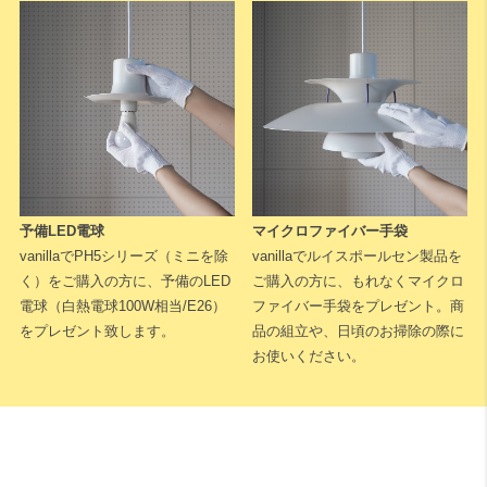
下記に測定した長さなどを入力いただくと全長が算出されます。
予備LED電球
マイクロファイバー手袋
※測定した長さは
「cm単位」
でご入力ください。
1cm単位で対応可能
vanillaでPH5シリーズ（ミニを除
vanillaでルイスポールセン製品を
です。
く）をご購入の方に、予備のLED
ご購入の方に、もれなくマイクロ
電球（白熱電球100W相当/E26）
ファイバー手袋をプレゼント。商
天井高
をプレゼント致します。
品の組立や、日頃のお掃除の際に
お使いください。
床から天井までの高さになります。
A：テーブルの高さ（床面からテーブル天板までの長さ）
床からテーブルの天板トップまでの高さになります。一般的なダイニ