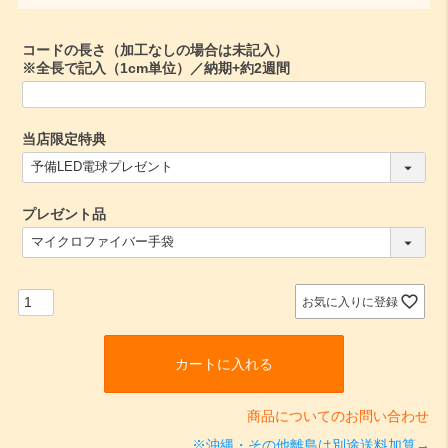
須
)
コードの長さ（加工なしの場合は未記入）
※全長で記入（1cm単位）／納期+約2週間
当店限定特典
(
必
須
プレゼント品
)
(
必
須
)
お気に入りに登録
カートに入れる
商品についてのお問い合わせ
※沖縄・その他離島は別途送料加算→