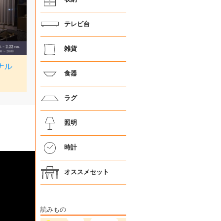
テレビ台
雑貨
食器
ラグ
照明
時計
オススメセット
読みもの