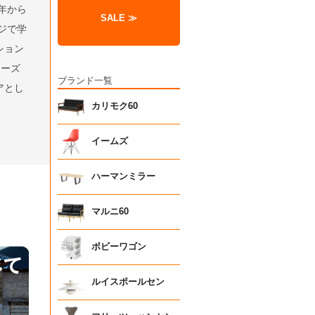
年から
SALE ≫
ジで学
ション
リーズ
ブランド一覧
アとし
カリモク60
イームズ
ハーマンミラー
マルニ60
ボビーワゴン
ルイスポールセン