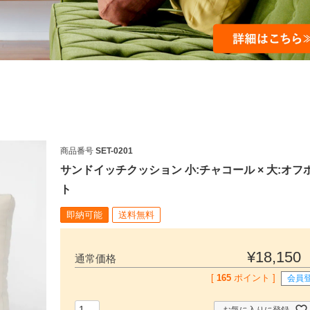
商品番号
SET-0201
サンドイッチクッション 小:チャコール × 大:オフ
ト
即納可能
送料無料
検索
¥
18,150
通常価格
[
165
ポイント ]
会員
お気に入りに登録