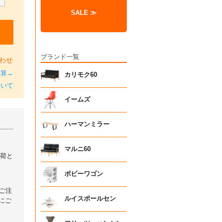
SALE ≫
ブランド一覧
わせ
加算→
カリモク60
ついて
イームズ
ハーマンミラー
マルニ60
出荷と
ボビーワゴン
ご注
ルイスポールセン
にご