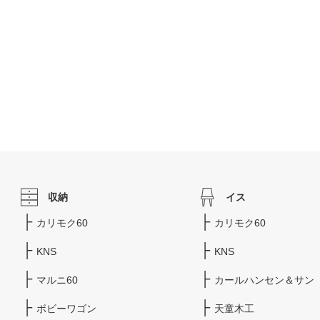
収納
イス
カリモク60
カリモク60
KNS
KNS
マルニ60
カールハンセン＆サン
ボビーワゴン
天童木工