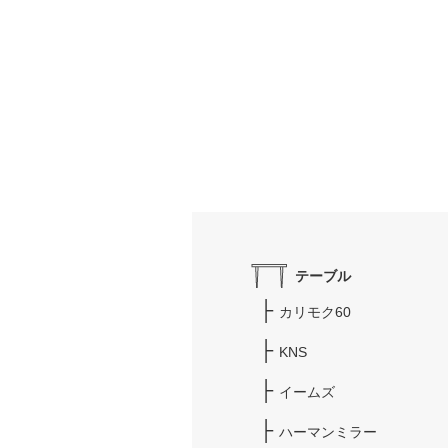
テーブル
カリモク60
KNS
イームズ
ハーマンミラー