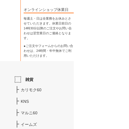
オンラインショップ休業日
毎週土・日は全業務をお休みとさ
せていただきます。休業日前日の
14時30分以降のご注文やお問い合
わせは翌営業日のご連絡となりま
す。
●ご注文やフォームからのお問い合
わせは、
24時間・年中無休
でご利
用いただけます。
雑貨
カリモク60
KNS
マルニ60
イームズ