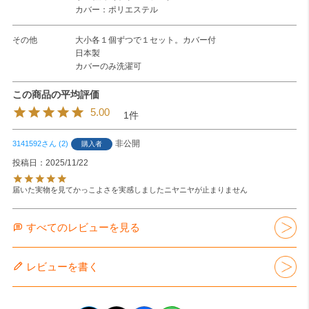
カバー：ポリエステル
その他
大小各１個ずつで１セット。カバー付
日本製
カバーのみ洗濯可
5.00
1
非公開
3141592
2
購入者
投稿日
2025/11/22
届いた実物を見てかっこよさを実感しましたニヤニヤが止まりません
すべてのレビューを見る
レビューを書く