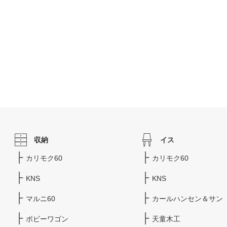
収納
イス
カリモク60
カリモク60
KNS
KNS
マルニ60
カールハンセン＆サン
ボビーワゴン
天童木工