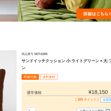
商品番号
SET-0285
サンドイッチクッション 小:ライトグリーン × 大:
ン
即納可能
送料無料
検索
¥
18,150
通常価格
[
165
ポイント ]
会員
お気に入りに登録