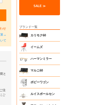
SALE ≫
ブランド一覧
わせ
加算→
カリモク60
ついて
イームズ
ハーマンミラー
マルニ60
出荷と
ボビーワゴン
ご注
ルイスポールセン
にご