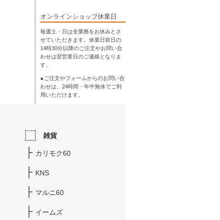
オンラインショップ休業日
毎週土・日は全業務をお休みとさ
せていただきます。休業日前日の
14時30分以降のご注文やお問い合
わせは翌営業日のご連絡となりま
す。
●ご注文やフォームからのお問い合
わせは、
24時間・年中無休
でご利
用いただけます。
雑貨
カリモク60
KNS
マルニ60
イームズ