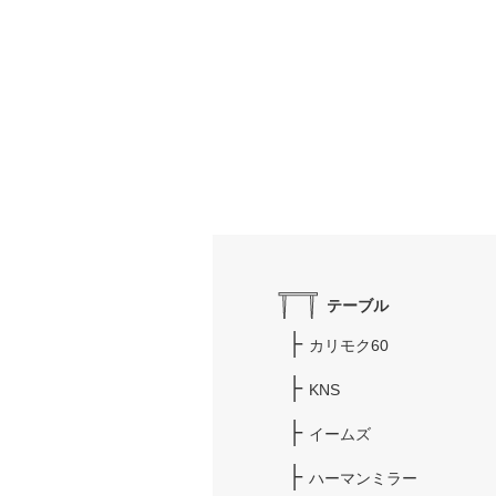
テーブル
カリモク60
KNS
イームズ
ハーマンミラー