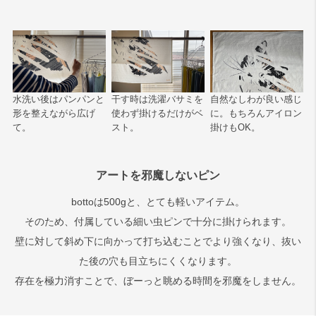
水洗い後はパンパンと
干す時は洗濯バサミを
自然なしわが良い感じ
形を整えながら広げ
使わず掛けるだけがベ
に。もちろんアイロン
て。
スト。
掛けもOK。
アートを邪魔しないピン
bottoは500gと、とても軽いアイテム。
そのため、付属している細い虫ピンで十分に掛けられます。
壁に対して斜め下に向かって打ち込むことでより強くなり、抜い
た後の穴も目立ちにくくなります。
存在を極力消すことで、ぼーっと眺める時間を邪魔をしません。