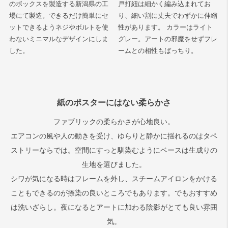
のボックスを製造する新潟県の工
戸打紐は細かく編み込まれてお
場にて製造。できるだけ簡単にセ
り、細い割に丈夫でわずかに伸縮
ットできるようネジやボルトを使
性があります。 カラーはライト
わないミニマルなデザインにしま
グレー。アートの邪魔をせずフレ
した。
ームとの相性もばっちり。
紙のポスターにはない柔らかさ
ファブリックの柔らかさが心地良い。
エアコンの風や人の動きを受け、ゆらりと静かに揺れるのはタペ
ストリーならでは。空間にすっと馴染むようにベースは生成りの
生地を選びました。
シワが気になる時はフレームを外し、スチームアイロンをかける
こともできるのが捺染の良いところでもあります。でもおすすめ
は洗いざらし。夜になるとアートに加わる陰影がとても良い雰囲
気。