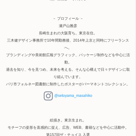
－ プロフィール －
瀬戸山雅彦
長崎生まれの大阪育ち。東京在住。
三木健デザイン事務所で10年間勤務後、2014年上京と同時にフリーランス
へ。
ブランディングや美術館広報グラフィック、パッケージ制作などを中心に活
動。
過去を知り、今を見つめ、未来を考える。そんな心構えで日々デザインに取
り組んでいます。
パリ市フォルネー図書館に制作したポスターがパーマネントコレクション。
@setoyama_masahiko
絵描き。東京生まれ。
モチーフの姿形を直感的に捉え、広告、WEB、書籍などを中心に活動中。
第157回ザ・チョイス 入選