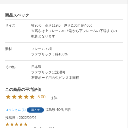
商品スペック
サイズ
幅90.0 高さ119.0 厚さ2.0cm 約460g
※高さは上フレームの上端から下フレームの下端までの
概算となります
素材
フレーム：桐
ファブリック：綿100%
その他
日本製
ファブリックは洗濯可
石膏ボード用の虫ピン２本同梱
5.00
1
福島県
40代
男性
ロッジ
1
購入者
投稿日
2022/09/06