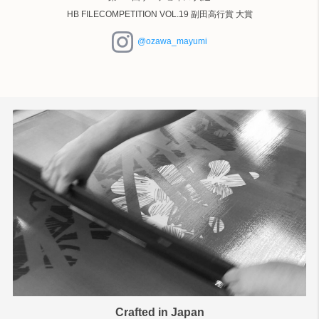
HB FILECOMPETITION VOL.19 副田高行賞 大賞
@ozawa_mayumi
Crafted in Japan