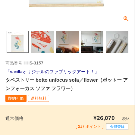
商品番号
HHS-3157
vanillaオリジナルのファブリックアート！
タペストリー botto unfocus sofa／flower（ボットー ア
ンフォーカス ソファ フラワー）
即納可能
送料無料
¥
26,070
通常価格
税込
[
237
ポイント ]
会員登録