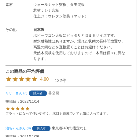
素材
ウォールナット突板、タモ突板
芯材：シナ合板
仕上げ：ウレタン塗装（マット）
その他
日本製
ボビーワゴン天板にピッタリと収まるサイズです。
耐水耐熱性はありますが、濡れた状態の長時間放置や、
高温の鍋などを直接置くことはお避けください。
天然木突板を使用しておりますので、木目は個々に異な
ります。
4.80
122
非公開
リリー
3
購入者
投稿日
2022/11/14
フラットになって使いやすく、木目も綺麗でとても気に入ってます。
東京都
40代
指定なし
池ちゃん
9
購入者
投稿日
2021/11/26