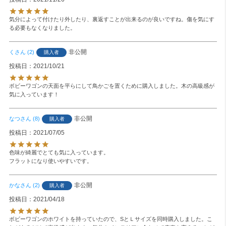
気分によって付けたり外したり、裏返すことが出来るのが良いですね。傷を気にす
る必要もなくなりました。
非公開
く
2
購入者
投稿日
2021/10/21
ボビーワゴンの天面を平らにして鳥かごを置くために購入しました。木の高級感が
気に入っています！
非公開
なつ
8
購入者
投稿日
2021/07/05
色味が綺麗でとても気に入っています。

フラットになり使いやすいです。
非公開
かな
2
購入者
投稿日
2021/04/18
ボビーワゴンのホワイトを持っていたので、SとＬサイズを同時購入しました。こ