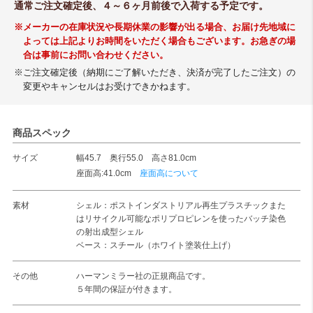
通常ご注文確定後、４～６ヶ月前後で入荷する予定です。
※メーカーの在庫状況や長期休業の影響が出る場合、お届け先地域に
よっては上記よりお時間をいただく場合もございます。お急ぎの場
合は事前にお問い合わせください。
※ご注文確定後（納期にご了解いただき、決済が完了したご注文）の
変更やキャンセルはお受けできかねます。
商品スペック
サイズ
幅45.7 奥行55.0 高さ81.0cm
座面高:41.0cm
座面高について
素材
シェル：ポストインダストリアル再生プラスチックまた
はリサイクル可能なポリプロピレンを使ったバッチ染色
の射出成型シェル
ベース：スチール（ホワイト塗装仕上げ）
その他
ハーマンミラー社の正規商品です。
５年間の保証が付きます。