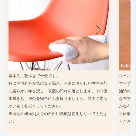
基本的に乾拭きで十分です。
シェル同
特に油汚れ等が気になる場合、お湯に溶かした中性洗剤
すらず、
に柔らかい布を浸し、表面の汚れを落とします。その後
油汚れ等
水拭きし、洗剤を完全にふき取りましょう。最後に柔ら
な布で軽
かい布で乾拭きしてください。
かな布で
※溶剤や研磨剤入りの台所用洗剤は使用しないでくださ
※研磨剤
い。
ください