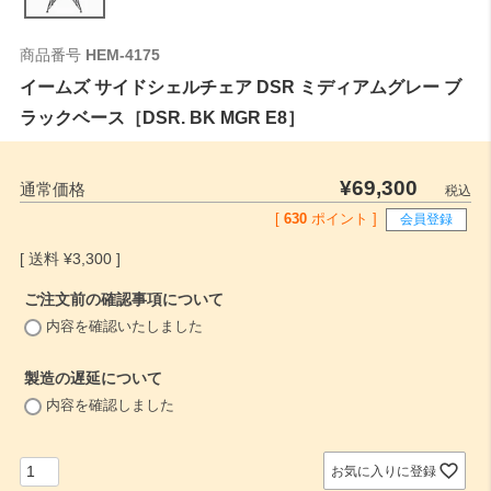
商品番号
HEM-4175
イームズ サイドシェルチェア DSR ミディアムグレー ブ
ラックベース［DSR. BK MGR E8］
¥
69,300
通常価格
税込
[
630
ポイント ]
会員登録
¥
3,300
ご注文前の確認事項について
(
内容を確認いたしました
必
須
製造の遅延について
)
(
内容を確認しました
必
須
)
お気に入りに登録