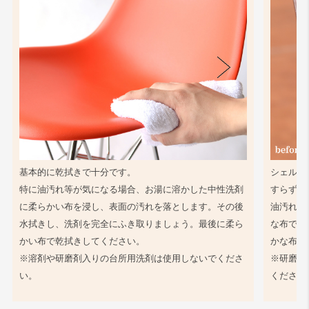
基本的に乾拭きで十分です。
シェル同
特に油汚れ等が気になる場合、お湯に溶かした中性洗剤
すらず、
に柔らかい布を浸し、表面の汚れを落とします。その後
油汚れ等
水拭きし、洗剤を完全にふき取りましょう。最後に柔ら
な布で軽
かい布で乾拭きしてください。
かな布で
※溶剤や研磨剤入りの台所用洗剤は使用しないでくださ
※研磨剤
い。
ください