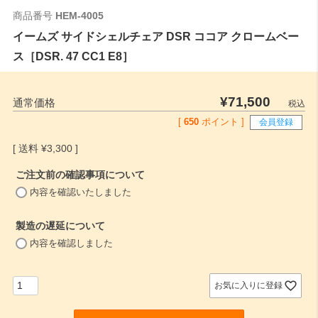
商品番号
HEM-4005
イームズ サイドシェルチェア DSR ココア クロームベー
ス［DSR. 47 CC1 E8］
¥
71,500
通常価格
税込
[
650
ポイント ]
会員登録
¥
3,300
ご注文前の確認事項について
(
内容を確認いたしました
必
須
製造の遅延について
)
(
内容を確認しました
必
須
)
お気に入りに登録