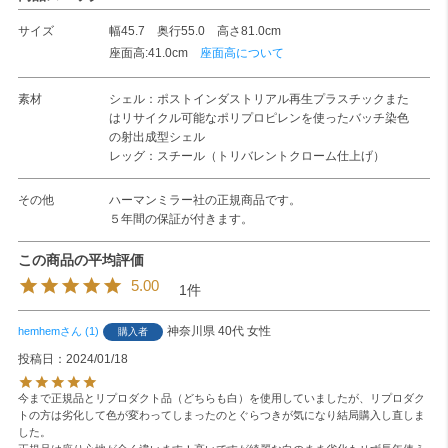
サイズ
幅45.7 奥行55.0 高さ81.0cm
座面高:41.0cm
座面高について
素材
シェル：ポストインダストリアル再生プラスチックまた
はリサイクル可能なポリプロピレンを使ったバッチ染色
の射出成型シェル
レッグ：スチール（トリバレントクローム仕上げ）
その他
ハーマンミラー社の正規商品です。
５年間の保証が付きます。
5.00
1
神奈川県
40代
女性
hemhem
1
購入者
投稿日
2024/01/18
今まで正規品とリプロダクト品（どちらも白）を使用していましたが、リプロダク
トの方は劣化して色が変わってしまったのとぐらつきが気になり結局購入し直しま
した。
