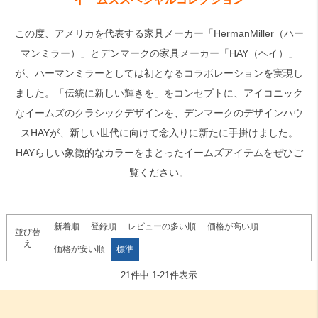
この度、アメリカを代表する家具メーカー「HermanMiller（ハー
検索
マンミラー）」とデンマークの家具メーカー「HAY（ヘイ）」
が、ハーマンミラーとしては初となるコラボレーションを実現し
ました。「伝統に新しい輝きを」をコンセプトに、アイコニック
なイームズのクラシックデザインを、デンマークのデザインハウ
スHAYが、新しい世代に向けて念入りに新たに手掛けました。
HAYらしい象徴的なカラーをまとったイームズアイテムをぜひご
覧ください。
新着順
登録順
レビューの多い順
価格が高い順
並び替
え
価格が安い順
標準
21
件中
1
-
21
件表示