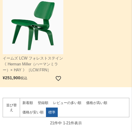
イームズ LCW フォレストステイン
《 Herman Miller（ハーマンミラ
ー）× HAY 》［LCW.FRN］
¥
251,900
税込
新着順
登録順
レビューの多い順
価格が高い順
並び替
え
価格が安い順
標準
21
件中
1
-
21
件表示