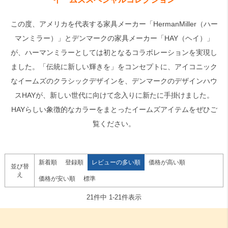
この度、アメリカを代表する家具メーカー「HermanMiller（ハー
検索
マンミラー）」とデンマークの家具メーカー「HAY（ヘイ）」
が、ハーマンミラーとしては初となるコラボレーションを実現し
ました。「伝統に新しい輝きを」をコンセプトに、アイコニック
なイームズのクラシックデザインを、デンマークのデザインハウ
スHAYが、新しい世代に向けて念入りに新たに手掛けました。
HAYらしい象徴的なカラーをまとったイームズアイテムをぜひご
覧ください。
新着順
登録順
レビューの多い順
価格が高い順
並び替
え
価格が安い順
標準
21
件中
1
-
21
件表示