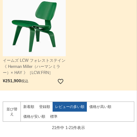
イームズ LCW フォレストステイン
《 Herman Miller（ハーマンミラ
ー）× HAY 》［LCW.FRN］
¥
251,900
税込
新着順
登録順
レビューの多い順
価格が高い順
並び替
え
価格が安い順
標準
21
件中
1
-
21
件表示