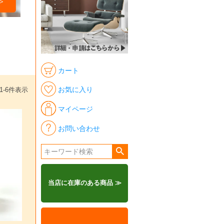
カート
お気に入り
1
-
6
件表示
マイページ
お問い合わせ
当店に在庫のある商品 ≫