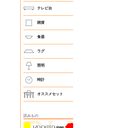
テレビ台
雑貨
食器
ラグ
照明
時計
オススメセット
読みもの