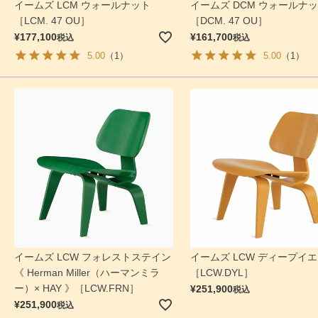
イームズ LCM ウォールナット
イームズ DCM ウォールナ
［LCM. 47 OU］
［DCM. 47 OU］
¥
177,100
¥
161,700
税込
税込
5.00
（1）
5.00
（1）
イームズ LCW フォレストステイン
イームズ LCW ディープイ
《 Herman Miller（ハーマンミラ
［LCW.DYL］
ー）× HAY 》［LCW.FRN］
¥
251,900
税込
¥
251,900
税込