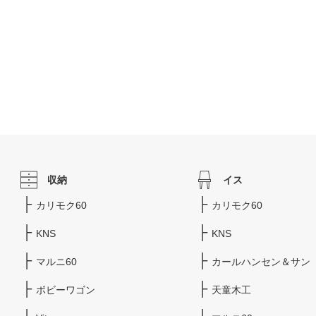
収納
イス
カリモク60
カリモク60
KNS
KNS
マルニ60
カールハンセン＆サン
ボビーワゴン
天童木工