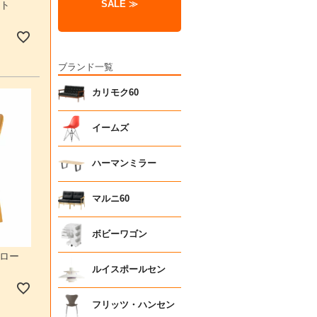
SALE ≫
ット
ブランド一覧
カリモク60
イームズ
ハーマンミラー
マルニ60
ボビーワゴン
エロー
ルイスポールセン
フリッツ・ハンセン