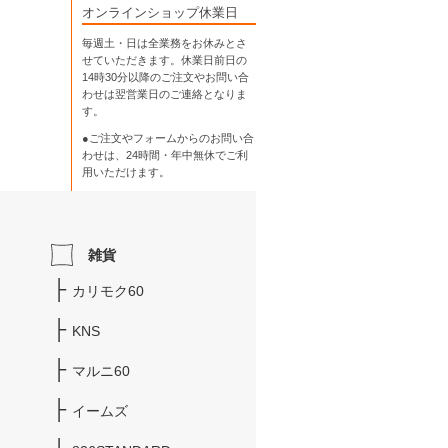
オンラインショップ休業日
毎週土・日は全業務をお休みとさ
せていただきます。休業日前日の
14時30分以降のご注文やお問い合
わせは翌営業日のご連絡となりま
す。
●ご注文やフォームからのお問い合
わせは、
24時間・年中無休
でご利
用いただけます。
雑貨
カリモク60
KNS
マルニ60
イームズ