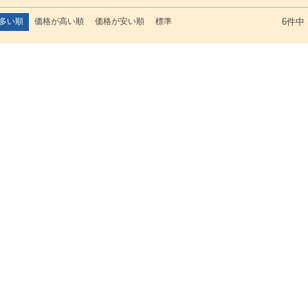
多い順
価格が高い順
価格が安い順
標準
6
件中