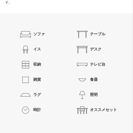
す。
ソファ
テーブル
イス
デスク
収納
テレビ台
雑貨
食器
ラグ
照明
時計
オススメセット