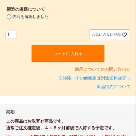
須
製造の遅延について
)
(
内容を確認しました
必
須
)
お気に入りに登録
カートに入れる
商品についてのお問い合わせ
※沖縄・その他離島は別途送料加算→
返品特約について
納期
この商品はお取寄せ商品です。
通常ご注文確定後、４～６ヶ月前後で入荷する予定です。