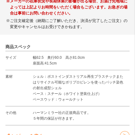
※メーカーの在庫状況や長期休業の影響が出る場合、お届け先地域に
よっては上記よりお時間をいただく場合もございます。お急ぎの場
合は事前にお問い合わせください。
※ご注文確定後（納期にご了解いただき、決済が完了したご注文）の
変更やキャンセルはお受けできかねます。
商品スペック
サイズ
幅62.5 奥行60.0 高さ81.0cm
座面高:41.5cm
素材
シェル：ポストインダストリアル再生プラスチックまた
はリサイクル可能なポリプロピレンを使ったバッチ染色
の射出成型シェル
ベース：スチール（ホワイト塗装仕上げ）
ベースウッド：ウォールナット
その他
ハーマンミラー社の正規商品です。
５年間の保証が付きます。