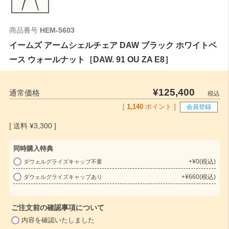
商品番号
HEM-5603
イームズ アームシェルチェア DAW ブラック ホワイトベ
ース ウォールナット［DAW. 91 OU ZA E8］
¥
125,400
通常価格
税込
[
1,140
ポイント ]
会員登録
¥
3,300
同時購入特典
+
¥
0
税込
ダウェルグライズキャップ不要
(
+
¥
660
税込
ダウェルグライズキャップあり
必
須
)
ご注文前の確認事項について
(
内容を確認いたしました
必