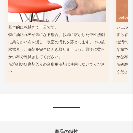
基本的に乾拭きで十分です。
シェル同
特に油汚れ等が気になる場合、お湯に溶かした中性洗剤
すらず、
に柔らかい布を浸し、表面の汚れを落とします。その後
油汚れ等
水拭きし、洗剤を完全にふき取りましょう。最後に柔ら
な布で軽
かい布で乾拭きしてください。
かな布で
※溶剤や研磨剤入りの台所用洗剤は使用しないでくださ
※研磨剤
い。
ください
商品の特性