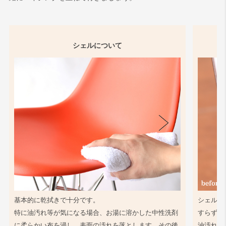
シェルについて
基本的に乾拭きで十分です。
シェル同
特に油汚れ等が気になる場合、お湯に溶かした中性洗剤
すらず、
に柔らかい布を浸し、表面の汚れを落とします。その後
油汚れ等