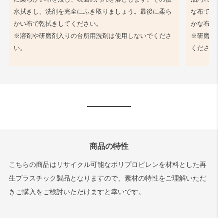
水拭きし、洗剤を完全にふき取りましょう。最後に柔ら
な布で軽
かい布で乾拭きしてください。
かな布で
※溶剤や研磨剤入りの台所用洗剤は使用しないでくださ
※研磨剤
い。
ください
商品の特性
こちらの商品はリサイクル可能なポリプロピレンを材料とした再
生プラスチック製品となりますので、素材の特性をご理解いただ
きご購入をご検討いただけますと幸いです。