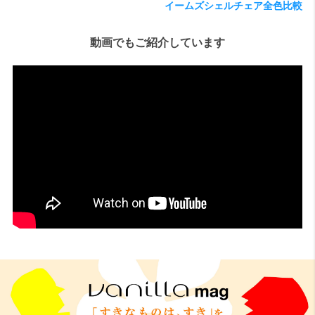
イームズシェルチェア全色比較
検索
動画でもご紹介しています