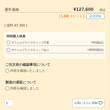
¥
127,600
通常価格
税込
[
1,160
ポイント ]
会員登録
¥
3,300
同時購入特典
+
¥
0
税込
ダウェルグライズキャップ不要
(
+
¥
660
税込
ダウェルグライズキャップあり
必
須
)
ご注文前の確認事項について
(
内容を確認いたしました
必
須
製造の遅延について
)
(
内容を確認しました
必
須
)
お気に入りに登録